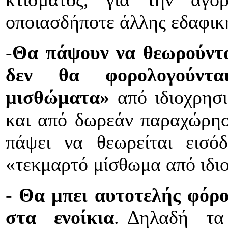
οποιασδήποτε άλλης εδαφικ
-
Θα πάψουν να θεωρούντα
δεν θα φορολογούντα
μισθώματα»
από ιδιοχρησ
και από δωρεάν παραχώρησ
πάψει να θεωρείται εισό
«τεκμαρτό μίσθωμα από ιδι
-
Θα μπει αυτοτελής φόρ
στα ενοίκια
. Δηλαδή τα 