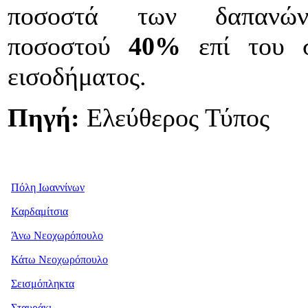
ποσοστά των δαπανών
ποσοστού
40%
επί του σ
εισοδήματος.
Πηγή:
Ελεύθερος Τύπος
Πόλη Ιωαννίνων
Καρδαμίτσια
Άνω Νεοχωρόπουλο
Κάτω Νεοχωρόπουλο
Σεισμόπληκτα
Σταυράκι