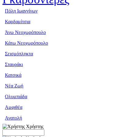
Πόλη Ιωαννίνων
Καρδαμίτσια
Άνω Νεοχωρόπουλο
Κάτω Νεοχωρόπουλο
Σεισμόπληκτα
Σταυράκι
Κατσικά
Νέα Ζωή
Ολυμπιάδα
Αμφιθέα
Ανατολή
Χρήστης