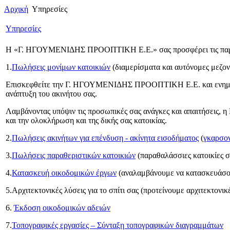
Αρχική
Υπηρεσίες
Υπηρεσίες
Η «Γ. ΗΓΟΥΜΕΝΙΔΗΣ ΠΡΟΟΠΤΙΚΗ Ε.Ε.» σας προσφέρει τις παρ
1.
Πωλήσεις μονίμων κατοικιών
(διαμερίσματα και αυτόνομες μεζον
Επισκεφθείτε την Γ. ΗΓΟΥΜΕΝΙΔΗΣ ΠΡΟΟΠΤΙΚΗ Ε.Ε. και ενημερωθεί
ανάπτυξη του ακινήτου σας.
Λαμβάνοντας υπόψιν τις προσωπικές σας ανάγκες και απαιτήσεις
και την ολοκλήρωση και της δικής σας κατοικίας.
2.
Πωλήσεις ακινήτων για επένδυση - ακίνητα εισοδήματος
(
γκαρσον
3.
Πωλήσεις παραθεριστικών κατοικιών
(παραθαλάσσιες κατοικίες σ
4.
Κατασκευή οικοδομικών έργων
(αναλαμβάνουμε να κατασκευάσουμ
5.Αρχιτεκτονικές λύσεις για το σπίτι σας (προτείνουμε αρχιτεκτον
6.
Έκδοση οικοδομικών αδειών
7.
Τοπογραφικές εργασίες – Σύνταξη τοπογραφικών διαγραμμάτων