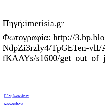
Πηγή:imerisia.gr
Φωτογραφία: http://3.bp.bl
NdpZi3rzly4/TpGETen-vl
fKAAYs/s1600/get_out_of_ja
Πόλη Ιωαννίνων
Καρδαμίτσια