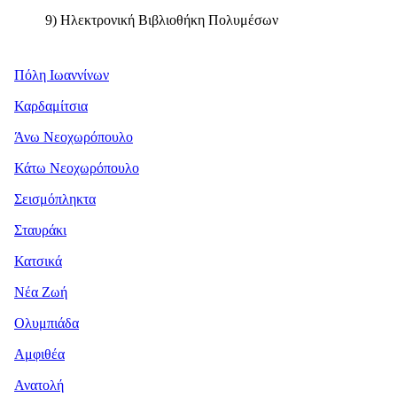
9) Ηλεκτρονική Βιβλιοθήκη Πολυμέσων
Πόλη Ιωαννίνων
Καρδαμίτσια
Άνω Νεοχωρόπουλο
Κάτω Νεοχωρόπουλο
Σεισμόπληκτα
Σταυράκι
Κατσικά
Νέα Ζωή
Ολυμπιάδα
Αμφιθέα
Ανατολή