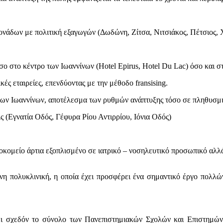
ονάδων με πολιτική εξαγωγών (Δωδώνη, Ζίτσα, Νιτσιάκος, Πέτσιος, Χ
 στο κέντρο των Ιωαννίνων (Hotel Epirus, Hotel Du Lac) όσο και σ
ές εταιρείες, επενδύοντας με την μέθοδο fransising.
των Ιωαννίνων, αποτέλεσμα των ρυθμών ανάπτυξης τόσο σε πληθυσμια
ς (Εγνατία Οδός, Γέφυρα Ρίου Αντιρρίου, Ιόνια Οδός)
ομείο άρτια εξοπλισμένο σε ιατρικό – νοσηλευτικό προσωπικό αλλά
η πολυκλινική, η οποία έχει προσφέρει ένα σημαντικό έργο πολλών
ει σχεδόν το σύνολο των Πανεπιστημιακών Σχολών και Επιστημών.