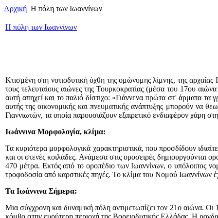
Αρχική
Η πόλη των Ιωαννίνων
Η πόλη των Ιωαννίνων
Κτισμένη στη νοτιοδυτική όχθη της ομώνυμης λίμνης, της αρχαίας 
τους τελευταίους αιώνες της Τουρκοκρατίας (μέσα του 17ου αιώνα
αυτή απηχεί και το παλιό δίστιχο: «Γιάννενα πρώτα στ' άρματα τα
αυτής της οικονομικής και πνευματικής ανάπτυξης μπορούν να θεω
Γιαννιωτών, τα οποία παρουσιάζουν εξαιρετικό ενδιαφέρον χάρη στη
Ιωάννινα Μορφολογία, κλίμα:
Τα κυριότερα μορφολογικά χαρακτηριστικά, που προσδίδουν ιδιαίτε
και οι στενές κοιλάδες. Ανάμεσα στις οροσειρές δημιουργούνται ορ
470 μέτρα. Εκτός από το οροπέδιο των Ιωαννίνων, ο υπόλοιπος νο
τροφοδοσία από καρστικές πηγές. Το κλίμα του Νομού Ιωαννίνων έχ
Τα Ιωάννινα Σήμερα:
Μια σύγχρονη και δυναμική πόλη αντιμετωπίζει τον 21ο αιώνα. Οι 1
κόμβο στην ευρύτερη περιοχή της Βορειοδυτικής Ελλάδας. Η ραγδαία