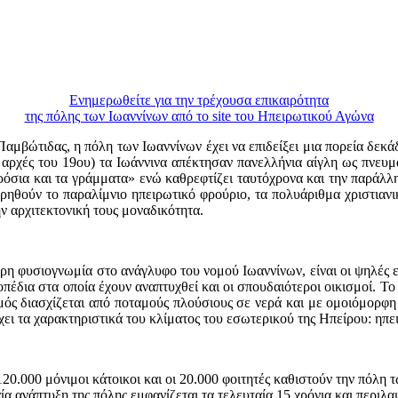
Ενημερωθείτε για την τρέχουσα επικαιρότητα
της πόλης των Ιωαννίνων από το site του Ηπειρωτικού Αγώνα
Παμβώτιδας, η πόλη των Ιωαννίνων έχει να επιδείξει μια πορεία δε
 αρχές του 19ου) τα Ιωάννινα απέκτησαν πανελλήνια αίγλη ως πνευμα
 γρόσια και τα γράμματα» ενώ καθρεφτίζει ταυτόχρονα και την παράλλ
ρηθούν το παραλίμνιο ηπειρωτικό φρούριο, τα πολυάριθμα χριστιανι
ν αρχιτεκτονική τους μοναδικότητα.
ρη φυσιογνωμία στο ανάγλυφο του νομού Ιωαννίνων, είναι οι ψηλές επ
οπέδια στα οποία έχουν αναπτυχθεί και οι σπουδαιότεροι οικισμοί. 
μός διασχίζεται από ποταμούς πλούσιους σε νερά και με ομοιόμορφη 
ει τα χαρακτηριστικά του κλίματος του εσωτερικού της Ηπείρου: ηπε
20.000 μόνιμοι κάτοικοι και οι 20.000 φοιτητές καθιστούν την πόλη
 ανάπτυξη της πόλης εμφανίζεται τα τελευταία 15 χρόνια και περιλαμ