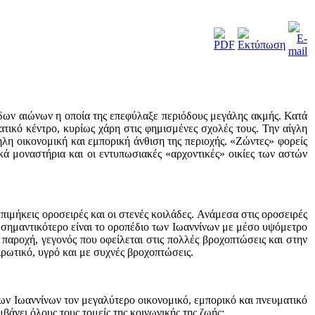
κάδων αιώνων η οποία της επεφύλαξε περιόδους μεγάλης ακμής. Κατά
τικό κέντρο, κυρίως χάρη στις φημισμένες σχολές τους. Την αίγλη
ηλη οικονομική και εμπορική άνθιση της περιοχής. «Ζώντες» φορείς
κά μοναστήρια και οι εντυπωσιακές «αρχοντικές» οικίες των αστών
ιμήκεις οροσειρές και οι στενές κοιλάδες. Ανάμεσα στις οροσειρές
Το σημαντικότερο είναι το οροπέδιο των Ιωαννίνων με μέσο υψόμετρο
παροχή, γεγονός που οφείλεται στις πολλές βροχοπτώσεις και στην
ιρωτικό, υγρό και με συχνές βροχοπτώσεις.
 των Ιωαννίνων τον μεγαλύτερο οικονομικό, εμπορικό και πνευματικό
βάνει όλους τους τομείς της κοινωνικής της ζωής: